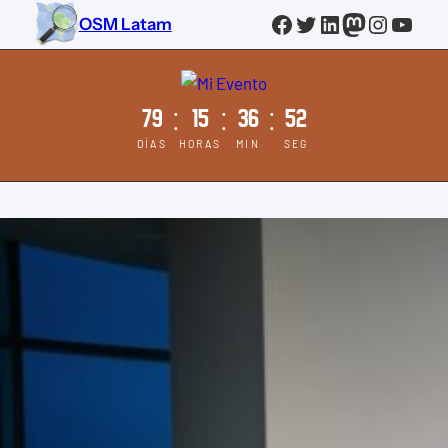
Saltar
Facebook
Twitter
LinkedIn
Mastodo
Instag
YouT
OSM Latam
al
contenido
79
15
36
51
:
:
:
DÍAS
HORAS
MIN
SEG